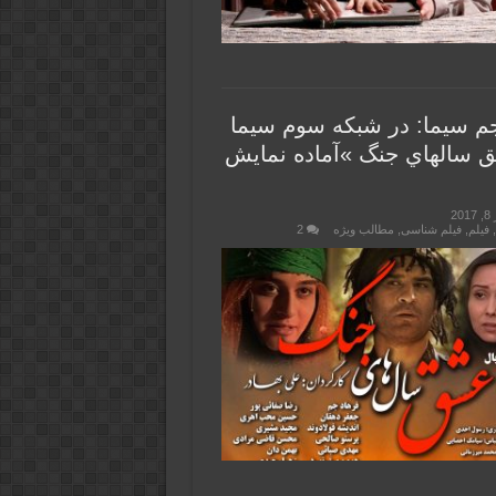
م سیما: در شبکه سوم سيما
سالهاي جنگ »آماده نمايش
2
فیلم
,
فیلم شناسی
,
مطالب ویژه
2