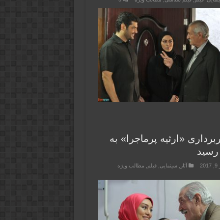
برداری «ارثیه پرماجرا» به
 رسید
2
آثار
,
سینمایی
,
فیلم
,
مطالب ویژه