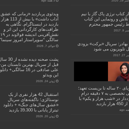
 19, 2020
3 هفته ago
ر کتاب نرژی پاک گاز با نیم
ویدئوی پربازدید «زمانی که عشق
تلاش و رونمایی این کتاب
آداب داشت» با بیش از 113 هزار
 رئیس جمهور محترم
بازدید در اینستاگرام. نگاهی به
ظرافت‌های کارگردانی این اثر و
9, 2017
نقش‌آفرینی اندیشه فولاوند در ۱۹
سالگی “سوپراستار امروز سینما”
بهادر: سریال «برکت» بزودی
جولای 7, 2026
ل تلویزیون می شود
2, 2017
پشت صحنه دیده نشده از 30
قبل از سریال بهترین تابستان من-
علی صادقی در 16 سالگی+ دانل
این ویدئو
ژوئن 24, 2026
از رویای ۲۰ ساله تا بن‌بست تعهد؛
نگاهی تخصصی به ۷ دقیقه درامِ
استقبال 42 هزار نفری از یک
دار در «شب هزار و یکم» با
نوستالژی؛ ناگفته‌های سریال
ار بازدید
«عشق سال‌های جنگ» + دانلود
تیتراژ پایانی با 39.300 بازدید
ژوئن 20, 2026