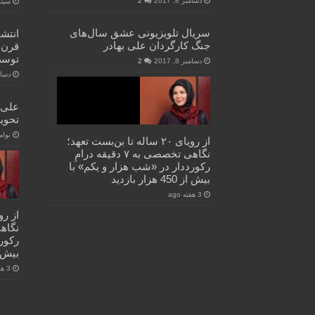
دسامبر 8, 2017
2
سپتامبر
سریال تلویزیونی عشق سال‌های
انتشا
جنگ کارگردان علی بهادر
قرن 
توسط
دسامبر 8, 2017
2
دسامبر 
علی 
تحوی
نوامبر 7
از رویای ۲۰ ساله تا بن‌بست تعهد؛
نگاهی تخصصی به ۷ دقیقه درامِ
رکورددار در «شب هزار و یکم» با
بیش از 450 هزار بازدید
3 هفته ago
رکورد
بیش از 450 هز
3 هفته ago