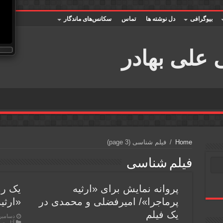
بیوگرافی
دل نوشته ها
تماس
سکانس‌های ماندگار
Home
/
فیلم شناسی
(page 3)
فیلم شناسی
پروانه نمایش برای «ارثیه
یک رو
پرماجرا»/ امیرفضلی و محمدی در
«ارثی
یک فیلم
دسامبر 9, 017
آثار
,
سی