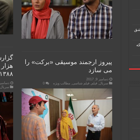
شق
ه
گزار
پیروز ارجمند موسیقی «برکت» را
می سازد
۱۳۸۸
دسامبر 9, 2017
دسامبر 9, 017
سریال
,
فیلم
,
فیلم شناسی
,
مطالب ویژه
0
سریال
,