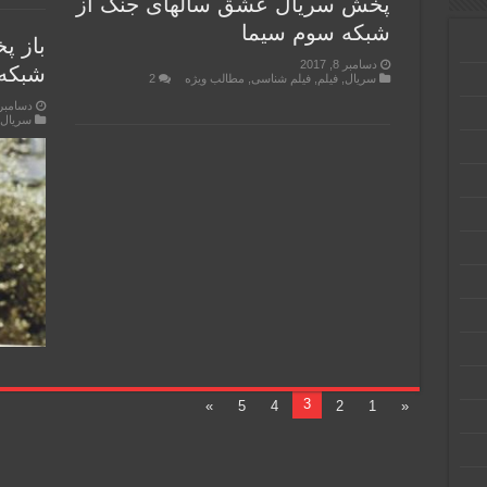
پخش سریال عشق سالهای جنگ از
شبکه سوم سیما
باز پ
دسامبر 8, 2017
شبکه ت
سریال
,
فیلم
,
فیلم شناسی
,
مطالب ویژه
2
دسامبر 8, 017
سریال
,
3
»
5
4
2
1
«