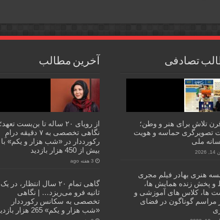
لب تصادفی
آخرین مطالب
قرن تلاش برای هنر و وطن؛
از رویای ۲۰ ساله تا بن‌بست تعهد؛
ت تصویرگری حماسه و هویت
نگاهی تخصصی به ۷ دقیقه درامِ
سانه ملی
رکورددار در «شب هزار و یکم» با
بیش از 450 هزار بازدید
2026
3 هفته ago
ه هنری بهادر فیلم مجری
و پخش زنده همایش ها،
گاهی تمامِ ۲۰ سال انتظار، در یک
 ها، کلاس های آموزشی و
ثانیه فرو می‌ریزد… | نگاهی
 مراسم گوناگون در فضای
تخصصی به سکانس رکورددار
ی
«شب هزار و یکم» 265 هزار بازدید