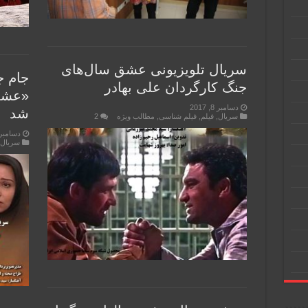
سریال تلویزیونی عشق سال‌های
جام ج
جنگ کارگردان علی بهادر
«عشق 
دسامبر 8, 2017
شد
سریال
,
فیلم
,
فیلم شناسی
,
مطالب ویژه
2
دسامبر 8, 017
سریال
,