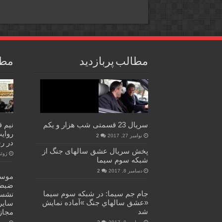
مطالب پربازدید
مطا
سریال 23 قسمتی شب هزار و یکم
نیم 
روای
نوامبر 27, 2017
2
در ر
پخش سریال عشق سالهای جنگ از
ژوئن 14, 
شبکه سوم سیما
دسامبر 8, 2017
2
موسس
ضبط 
جام جم سیما: در شبکه سوم سيما
نشست
«عشق سالهاي جنگ »آماده نمايش
سایر
شد
مجاز