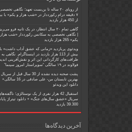
از رویای ۲۰ ساله تا بن‌بست تعهد؛ نگاهی تخصصی
۷ دقیقه درامِ رکورددار در «شب هزار و یکم» با ب
از 450 هزار بازدید
گاهی تمامِ ۲۰ سال انتظار، در یک ثانیه فرو می‌
| نگاهی تخصصی به سکانس رکورددار «شب هزار 
یکم» 265 هزار بازدید
ویدئوی پربازدید «زمانی که عشق آداب داشت» با
بیش از 113 هزار بازدید در اینستاگرام. نگاهی به
ظرافت‌های کارگردانی این اثر و نقش‌آفرینی اندی
فولاوند در ۱۹ سالگی “سوپراستار امروز سینما”
پشت صحنه دیده نشده از 30 سال قبل از سریال
بهترین تابستان من- علی صادقی در 16 سالگی+
دانلود این ویدئو
استقبال 42 هزار نفری از یک نوستالژی؛ ناگفته‌ها
سریال «عشق سال‌های جنگ» + دانلود تیتراژ پایانی
39.300 بازدید
آخرین دیدگاه‌ها