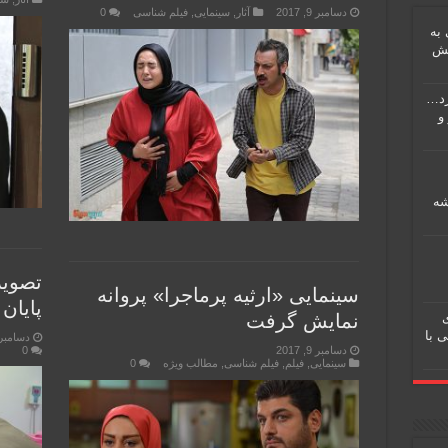
دسامبر 9, 2017
آثار
,
سینمایی
,
فیلم شناسی
0
 به
یش
ریزد…
و
شه
تصویر
سینمایی «ارثیه پرماجرا» پروانه
پایان
ی
نمایش گرفت
 با
دسامبر 9, 017
دسامبر 9, 2017
0
سینمایی
,
فیلم
,
فیلم شناسی
,
مطالب ویژه
0